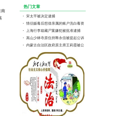
热门文章
淮南
宋太平被决定逮捕
落
情侣贩毒后想借亲属的账户洗白毒资
双双获刑
上海行李箱藏尸案嫌犯被批准逮捕
。
嵩山少林寺原住持释永信被提起公诉
内蒙古自治区政府原主席王莉霞被公
诉