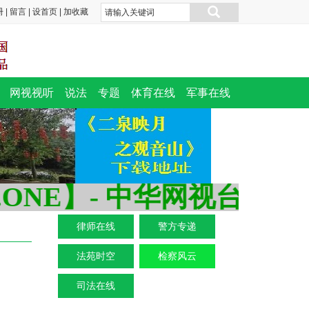
册
|
留言
|
设首页
|
加收藏
网视视听
说法
专题
体育在线
军事在线
E】- 中华网视台--看世界
律师在线
警方专递
法苑时空
检察风云
司法在线