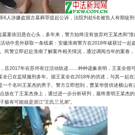
等6人涉嫌盗掘古墓葬罪提起公诉，法院判处6名被告人有期徒刑
的盗墓案依旧悬在心头，多年来，警方始终没有放弃对王某杰和“淮
交流活动中意外获取一条线索：安徽淮南警方在2018年破获过一起
。民警立即赶赴淮南了解案件相关情况，通过调阅当年的案卷，
且2017年在苏州有过活动轨迹……种种迹象表明，王某全很
某全已在监狱服刑多年。据王某全在2018年的供述，与其一起在
的是一个名叫王某杰的男子。警方立即想到，曹某华曾供述横山有
点放在了王某杰身上，通过进一步分析研判，最终查明王某杰的
子极有可能就是浙江“王氏三兄弟”。