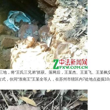
三地，将“王氏三兄弟”抓获。落网后，王某杰、王某飞、王某枫
的方式，伙同“淮南王”王某全等人，在苏州市辖区内7处地点盗掘10