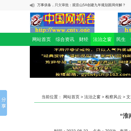
浙江金华：这起离谱的强奸案，为何公检法都隐匿证据?
广东观音山国家森林公园内违反多种法规，存在多重叠加重
险
馆陶乞业家二次致函邯郸市委书记：奇！邯郸市公安局的核
成了罪犯的辩护词
“促进民营经济发展壮大”的号角下， “全国样本”缘何收到“撤销
网站首页
综合资讯
财经
法治之窗
民生
万事俱备，只欠审批：观音山5A创建九年规划困局何解？
当前位置：
网站首页
>
法治之窗
>
检察风云
> 
“淮