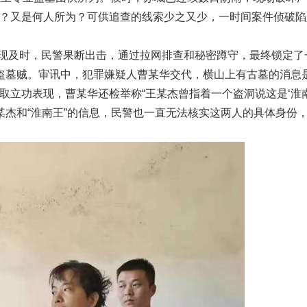
？又是何人所为？可供追查的线索少之又少，一时间案件侦破陷
现及时，民警果断出击，通过拉网排查和秘密蹲守，最终锁定了
盗墓贼。审讯中，犯罪嫌疑人曹某华交代，横山上有古墓的消息
取立功表现，曹某华还检举称“王某杰曾指着一个盗洞说这是‘淮
某杰和“淮南王”的信息，民警也一直无法核实这两人的具体身份，2