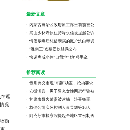
最新文章
内蒙古自治区政府原主席王莉霞被公
诉
嵩山少林寺原住持释永信被提起公诉
情侣贩毒后想借亲属的账户洗白毒资
双双获刑
“淮南王”盗墓团伙结局公布
快递房成小偷“自留地” 她“顺手牵
羊”的原因竟是为了报复
推荐阅读
贵州兴义市现“奇葩”劫匪，抢劫要求
扫码支付
安徽泗县一男子冒充女性网恋行骗被
员在巡
批捕
甘肃表哥火荣贵被逮捕，涉受贿罪、
情况
挪用公款罪、滥用职权罪
权健公司实际控制人束昱辉等16人
被批准逮捕
阿克苏市检察院提起全地区首例制售
场勘
假冒伪劣白酒公益诉讼案
严重，