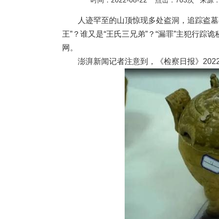
时间：2022-08-22 点击：
703
次
来源
人迹罕至的山顶惊现多处盗洞，追踪盗墓者
王”？谁又是“王氏三兄弟”？“漏罪”主犯行
网。
澎湃新闻记者注意到，《检察日报》2022年