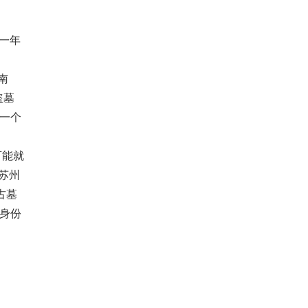
一年
南
盗墓
一个
可能就
苏州
古墓
身份