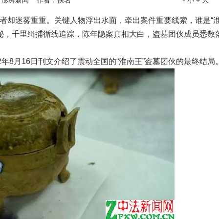
：澎湃新闻 作者：佚名
- 小
+ 大
却迷雾重重。关键人物浮出水面，牵出案件重要线索，谁是“
踪诡秘，千里缉捕循线追踪，陈年隐案真相大白，盗墓团伙成员悉数
8月16日刊文介绍了震动全国的“淮南王”盗墓团伙的最终结局