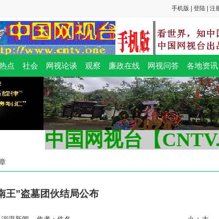
手机版
|
登陆
|
注
大安全风
查报告竟
令”？
热点
社会
网视论谈
观察
廉政在线
网视问答
各地资讯
中国网视台【CNTV.ON
文章
南王”盗墓团伙结局公布