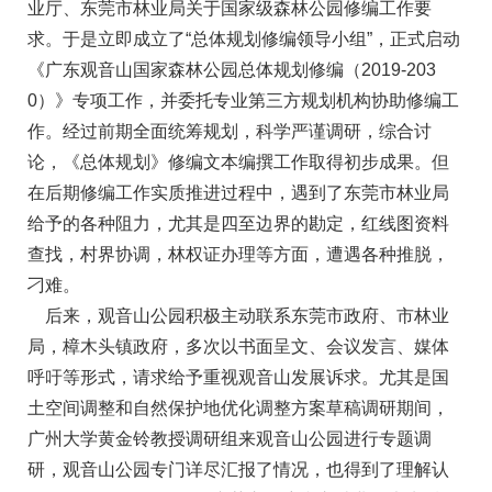
业厅、东莞市林业局关于国家级森林公园修编工作要
求。于是立即成立了“总体规划修编领导小组”，正式启动
《广东观音山国家森林公园总体规划修编（2019-203
0）》专项工作，并委托专业第三方规划机构协助修编工
作。经过前期全面统筹规划，科学严谨调研，综合讨
论，《总体规划》修编文本编撰工作取得初步成果。但
在后期修编工作实质推进过程中，遇到了东莞市林业局
给予的各种阻力，尤其是四至边界的勘定，红线图资料
查找，村界协调，林权证办理等方面，遭遇各种推脱，
刁难。
后来，观音山公园积极主动联系东莞市政府、市林业
局，樟木头镇政府，多次以书面呈文、会议发言、媒体
呼吁等形式，请求给予重视观音山发展诉求。尤其是国
土空间调整和自然保护地优化调整方案草稿调研期间，
广州大学黄金铃教授调研组来观音山公园进行专题调
研，观音山公园专门详尽汇报了情况，也得到了理解认