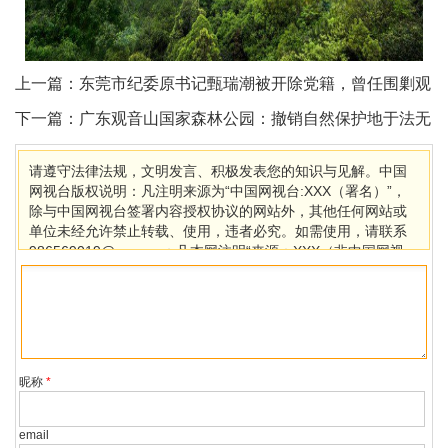
上一篇：
东莞市纪委原书记甄瑞潮被开除党籍，曾任围剿观
音山总指挥
下一篇：
广东观音山国家森林公园：撤销自然保护地于法无
据
请遵守法律法规，文明发言、积极发表您的知识与见解。中国
网视台版权说明：凡注明来源为“中国网视台:XXX（署名）”，
除与中国网视台签署内容授权协议的网站外，其他任何网站或
单位未经允许禁止转载、使用，违者必究。如需使用，请联系
986569019@qq.com；凡本网注明“来源：XXX（非中国网视
台）”的作品，均转载自其它媒体，目的在于传播更多信息，其
他媒体如需转载，请与稿件来源方联系，如产生任何问题与本
网无关。若因版权、失实等侵权问题，请在30日内联系中国网
视台处理。
昵称
*
email