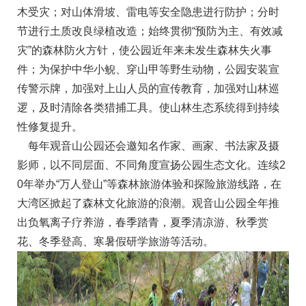
木受灾；对山体滑坡、雷电等安全隐患进行防护；分时
节进行土质改良绿植改造；始终贯彻“预防为主、有效减
灾”的森林防火方针，使公园近年来未发生森林失火事
件；为保护中华小鲵、穿山甲等野生动物，公园安装宣
传警示牌，加强对上山人员的宣传教育，加强对山林巡
逻，及时清除各类猎捕工具。使山林生态系统得到持续
性修复提升。
每年观音山公园还会邀知名作家、画家、书法家及摄
影师，以不同层面、不同角度宣扬公园生态文化。连续2
0年举办“万人登山”等森林旅游体验和探险旅游线路，在
大湾区掀起了森林文化旅游的浪潮。观音山公园全年推
出负氧离子疗养游，春季踏青，夏季清凉游、秋季赏
花、冬季登高、寒暑假研学旅游等活动。