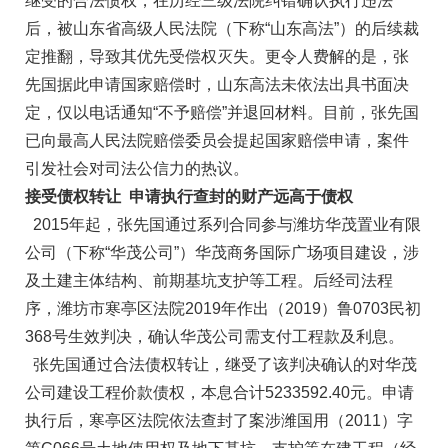
继受的合法债权，在历经三级法院纠错确认执行违法
后，被山东省高级人民法院（下称“山东高法”）的后续裁
定推翻，导致其优先受偿权灭失。更令人费解的是，张
先国据此申请国家赔偿时，山东高法未依法出具书面决
定，仅以电话通知“不予赔偿”并退回材料。目前，张先国
已向最高人民法院赔偿委员会提起国家赔偿申请，案件
引发社会对司法公信力的热议。
接受债权转让 申请执行查封的财产远高于债权
2015年起，张先国通过系列合同参与潍坊华茂置业有限
公司（下称“华茂公司”）华茂商务国际广场项目建设，涉
及土建主体结构、前期基坑支护等工程。后经司法程
序，潍坊市寒亭区法院2019年作出（2019）鲁0703民初
368号生效判决，确认华茂公司需支付工程款及利息。
张先国通过合法债权转让，继受了该判决确认的对华茂
公司建设工程价款债权，本息合计5233592.40元。申请
执行后，寒亭区法院依法查封了案涉潍国用（2011）字