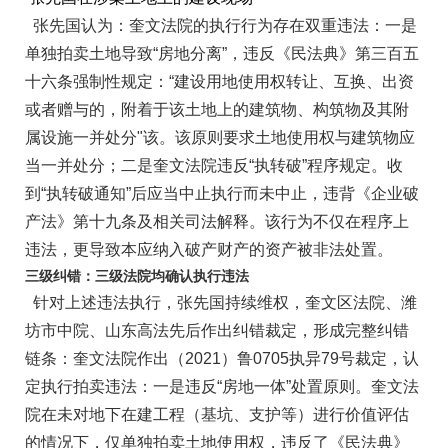
张先国认为：奎文法院的执行行为存在双重违法：一是
单独拍卖土地导致“房地分离”，违反《民法典》第三百五
十六条强制性规定：“建设用地使用权转让、互换、出资
或者赠与的，附着于该土地上的建筑物、构筑物及其附
属设施一并处分"该。该原则要求土地使用权与建筑物应
当一并处分；二是奎文法院违反“执转破”程序规定。收
到“执转破通知”后应当中止执行而未中止，违背《企业破
产法》第十九条及相关司法解释。该行为不仅在程序上
违法，更导致本应纳入破产财产的资产被非法处置。
三级纠错：三级法院均确认执行违法
针对上述违法执行，张先国持续维权，奎文区法院、潍
坊市中院、山东高法先后作出纠错裁定，形成完整纠错
链条：奎文法院作出（2021）鲁0705执异79号裁定，认
定执行拍卖违法：一是违反“房地一体”处置原则。奎文法
院在未对地下在建工程（基坑、支护等）进行价值评估
的情况下，仅单独拍卖土地使用权，违反了《民法典》