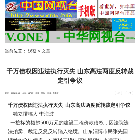
ONE】- 中华网视台--看世
当前位置：
观察
> 文章
千万债权因违法执行灭失 山东高法两度反转裁
定引争议
时间：2025-12-10 点击：
1870
次
来源：网易 作者：李海波
- 小
+ 大
千万债权因违法执行灭失 山东高法两度反转裁定引争议
独立撰稿人 李海波
一桩标的额超500万元的建设工程价款债权，因法院违
法拍卖、裁定反复反转陷入绝境。山东淄博市民张先国