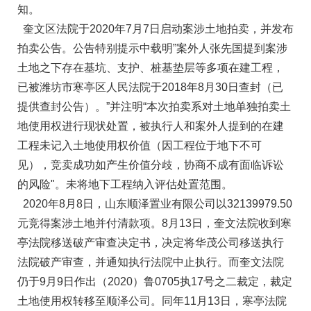
知。
奎文区法院于2020年7月7日启动案涉土地拍卖，并发布
拍卖公告。公告特别提示中载明”案外人张先国提到案涉
土地之下存在基坑、支护、桩基垫层等多项在建工程，
已被潍坊市寒亭区人民法院于2018年8月30日查封（已
提供查封公告）。”并注明“本次拍卖系对土地单独拍卖土
地使用权进行现状处置，被执行人和案外人提到的在建
工程未记入土地使用权价值（因工程位于地下不可
见），竞卖成功如产生价值分歧，协商不成有面临诉讼
的风险"。未将地下工程纳入评估处置范围。
2020年8月8日，山东顺泽置业有限公司以32139979.50
元竞得案涉土地并付清款项。8月13日，奎文法院收到寒
亭法院移送破产审查决定书，决定将华茂公司移送执行
法院破产审查，并通知执行法院中止执行。而奎文法院
仍于9月9日作出（2020）鲁0705执17号之二裁定，裁定
土地使用权转移至顺泽公司。同年11月13日，寒亭法院