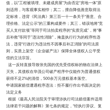
值，以“工程被填埋、未建成房屋”为由否定“房地一体”原
则适用，与客观事实相悖；其二，擅自降低善意取得法
定标准，违背《民法典》第三百一十一条关于“善意、合
理价格、法定公示”的三重构成要件；其三，错误地将“竞
买人支付款项"等同于司法拍卖程序的“实质完成"，将“事
后补救”等同于"违法性消除”，掩盖执行行为的程序性违
法，违背“行政行为违法性不因事后补正消除”的司法原
则，实质上架空《企业破产法》保障全体债权人公平受
偿的立法宗旨。
这一反转直接导致张先国的优先受偿权标的物在法律上
灭失，其债权在华茂公司破产程序中仅能作为普通债权
获得不足2%的清偿，500余万元债权基本落空。
申请国家赔偿遭遇程序违法：拒不履行作出书面决定的
法定义务
根据《最高人民法院关于审理涉执行司法赔偿案件适用
法律若干问题的解释》第七条的规定，“经执行异议、复