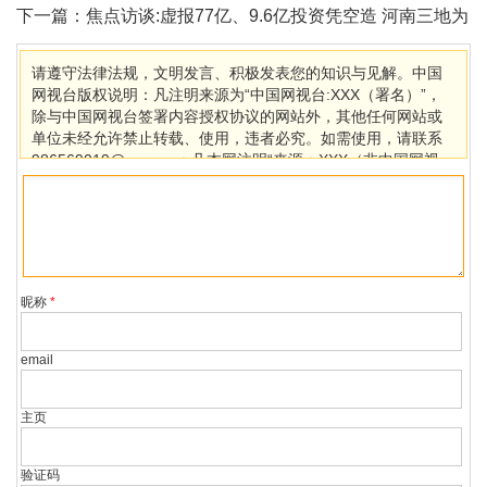
望超10亿元
下一篇：
焦点访谈:虚报77亿、9.6亿投资凭空造 河南三地为
何数据造假
请遵守法律法规，文明发言、积极发表您的知识与见解。中国
网视台版权说明：凡注明来源为“中国网视台:XXX（署名）”，
除与中国网视台签署内容授权协议的网站外，其他任何网站或
单位未经允许禁止转载、使用，违者必究。如需使用，请联系
986569019@qq.com；凡本网注明“来源：XXX（非中国网视
台）”的作品，均转载自其它媒体，目的在于传播更多信息，其
他媒体如需转载，请与稿件来源方联系，如产生任何问题与本
网无关。若因版权、失实等侵权问题，请在30日内联系中国网
视台处理。
昵称
*
email
主页
验证码